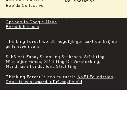
ReGeneration
is 30 minuten lopen vanaf de ingang aan de
Robida Collective
Soerelseweg 11a.
Coördinaten: 52.344626, 5.896815
Op
enen
in Google Maps
Bezoek het bos
Thinking Forest wordt mogelijk gemaakt dankzij de
gulle steun van:
Sub3 Art Fund, Stichting Stokroos, Stichting
Niemeijer Fonds, Stichting De Versterking,
Mondriaan Fonds, Iona Stichting
Thinking Forest is een culturele
ANBI Foundation
.
Gebruiksvoorwaarden
Privacybeleid