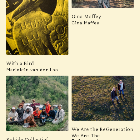
Gina Maffey
Gina Maffey
With a Bird
Marjolein van der Loo
Abonneer u op onze nieuwsbrief voor updates,
evenementen, inzichten en meer:
ABONNIEREN
Contact
Instagram
We Are the ReGeneration
Het werk “Op een traject door een doolhof van
We Are The
trajecten” is het hele jaar door te bezichtigen. Het
Robida Collectief