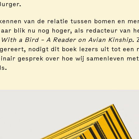
urger.
kennen van de relatie tussen bomen en men
haar blik nu nog hoger, als redacteur van h
l
With a Bird – A Reader on Avian Kinship
. 
ggereert, nodigt dit boek lezers uit tot een r
plinair gesprek over hoe wij samenleven me
ls.