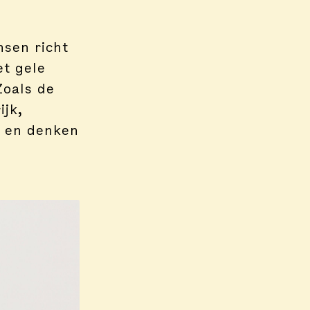
sen richt
et gele
Zoals de
ijk,
t en denken