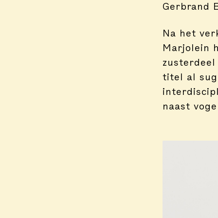
Gerbrand B
Na het ver
Marjolein 
zusterdee
titel al su
interdisci
naast voge