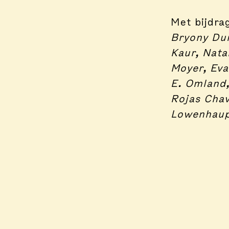
Met bijdra
Bryony Dun
Kaur, Nata
Moyer, Eva
E. Omland,
Rojas Chav
Lowenhaupt