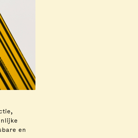
ctie,
nlijke
sbare en