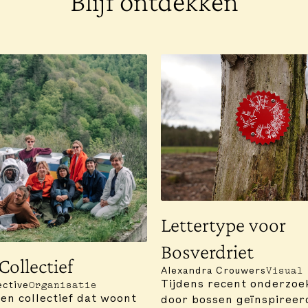
Blijf ontdekken
Lettertype voor
Bosverdriet
Collectief
Alexandra Crouwers
Visual
Tijdens recent onderzoe
ective
Organisatie
een collectief dat woont
door bossen geïnspireer