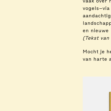
vaak over 
vogels—via
aandachtig 
landschapp
en nieuwe 
(Tekst van
Mocht je h
van harte 