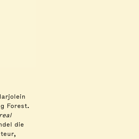
arjolein
ng Forest.
real
ndel die
cteur,