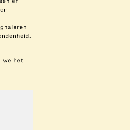
sen en
oor
ignaleren
ondenheid.
n we het