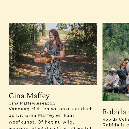
Gina Maffey
Gina Maffey
Research
Robida 
Vandaag richten we onze aandacht
op Dr. Gina Maffey en haar
Robida Coll
weefkunst. Of het nu wilg,
Robida is 
woorden of wildernis is, zij vertelt