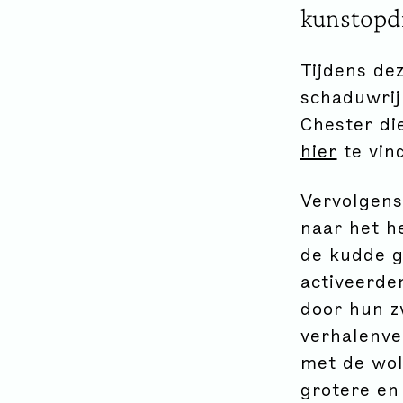
kunstopdr
Tijdens de
schaduwrij
Chester die
hier
te vind
Vervolgens
naar het h
de kudde g
activeerde
door hun z
verhalenve
met de wol
grotere en