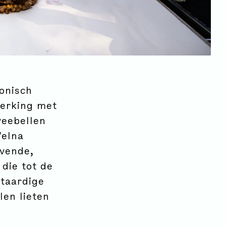
onisch
werking met
veebellen
Welna
evende,
die tot de
taardige
len lieten