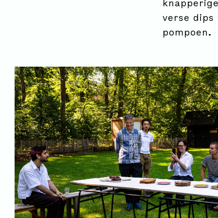
knapperige
verse dips 
pompoen.