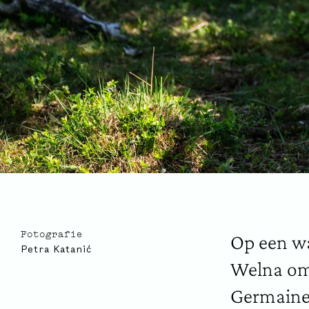
Op een w
Fotografie
Petra Katanić
Welna om
Germaine 