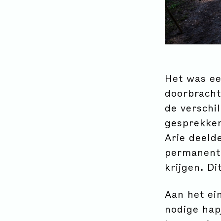
Het was ee
doorbracht
de verschi
gesprekken
Arie deeld
permanent 
krijgen. D
Aan het ei
nodige hap