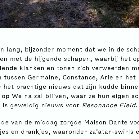
n lang, bijzonder moment dat we in de sc
en met de hijgende schapen, waarbij het op
llende klanken en tonen zich verweefden m
 tussen Germaine, Constance, Arie en het 
e het prachtige nieuws dat zijn kudde binn
op Welna zal blijven, waar ze hun eigen s
it is geweldig nieuws voor
Resonance Field
.
nde van de middag zorgde Maison Dante vo
jes en drankjes, waaronder za'atar-swirls 