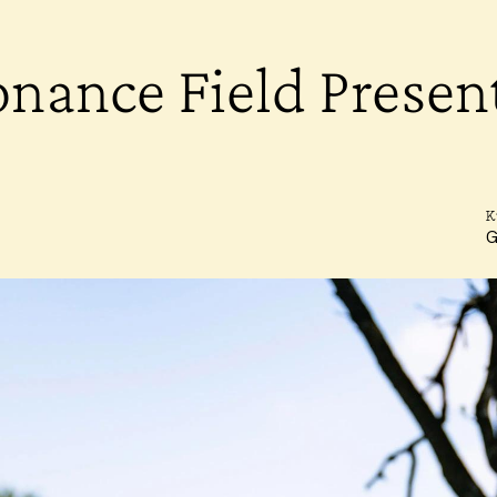
nance Field Presen
K
G