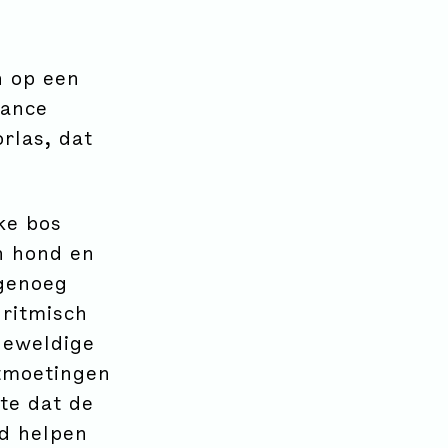
n op een
tance
rlas, dat
ke bos
n hond en
genoeg
ritmisch
geweldige
ntmoetingen
te dat de
nd helpen