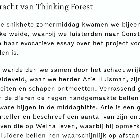
acht van Thinking Forest.
ze snikhete zomermiddag kwamen we bijee
ke weide, waarbij we luisterden naar Cons
 haar evocatieve essay over het project voo
en is.
 wandelden we samen door het schaduwrij
eideveld, waar we herder Arie Huisman, zij
eiten en schapen ontmoetten. Verrassend 
n de dieren de negen handgemaakte bellen 
ware hijgen in de middaghitte. Arie is een 
rteller en beschreef een aantal van zijn o
ven die op Welna leven, waarbij hij opmerk
 luidere bellen hen waarschijnlijk op afsta