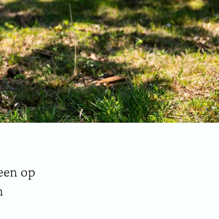
een op
n