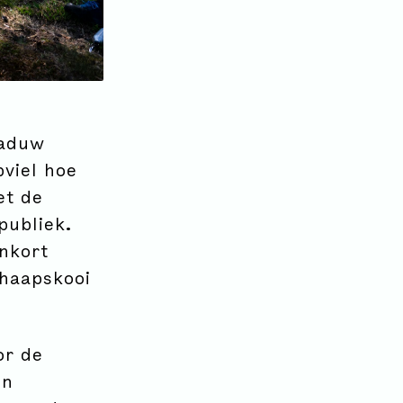
haduw
viel hoe
et de
publiek.
enkort
chaapskooi
or de
en