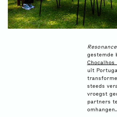
Resonance
gestemde b
Chocalhos 
uit Portug
transforme
steeds ver
vroegst ge
partners te
omhangen.