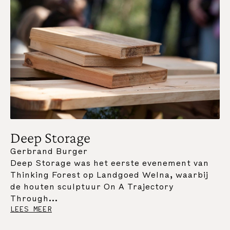
Abonneer u op onze nieuwsbrief voor updates,
Deep Storage
evenementen, inzichten en meer:
Gerbrand Burger
ABONNIEREN
Deep Storage was het eerste evenement van
Contact
Instagram
Thinking Forest op Landgoed Welna, waarbij
de houten sculptuur On A Trajectory
Through...
Het werk “Op een traject door een doolhof van
trajecten” is het hele jaar door te bezichtigen. Het
LEES MEER
is 30 minuten lopen vanaf de ingang aan de
Soerelseweg 11a.