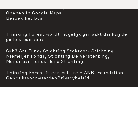
Coördinaten: 52.344626, 5.896815
Op
enen
in Google Maps
Bezoek het bos
Thinking Forest wordt mogelijk gemaakt dankzij de
gulle steun van:
Sub3 Art Fund, Stichting Stokroos, Stichting
Niemeijer Fonds, Stichting De Versterking,
Mondriaan Fonds, Iona Stichting
Thinking Forest is een culturele
ANBI Foundation
.
Gebruiksvoorwaarden
Privacybeleid